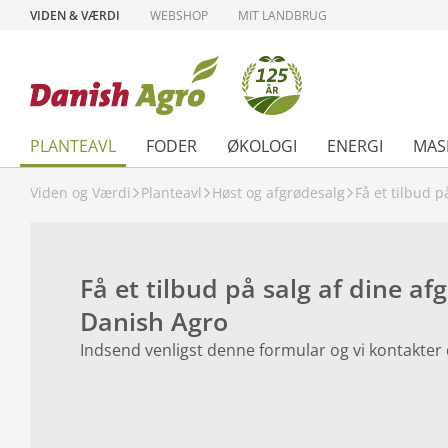
VIDEN & VÆRDI
WEBSHOP
MIT LANDBRUG
PLANTEAVL
FODER
ØKOLOGI
ENERGI
MAS
Viden og Værdi
Planteavl
Høst og afgrødesalg
Få et tilbud 
Få et tilbud på salg af dine afg
Danish Agro
Indsend venligst denne formular og vi kontakter d