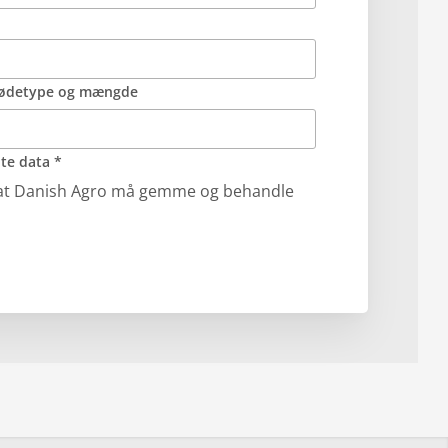
grødetype og mængde
dte data *
il at Danish Agro må gemme og behandle