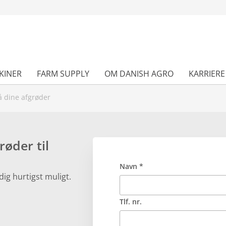
KINER
FARM SUPPLY
OM DANISH AGRO
KARRIERE
på dine afgrøder
røder til
Navn *
ig hurtigst muligt.
Tlf. nr.