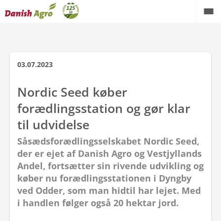
Tilbage
03.07.2023
Om Danish Agro
Nordic Seed køber
Presse
forædlingsstation og gør klar
Danish Agro koncernen
til udvidelse
Såsædsforædlingsselskabet Nordic Seed,
Danish Agro a.m.b.a.
der er ejet af Danish Agro og Vestjyllands
Landmandsliv
Andel, fortsætter sin rivende udvikling og
køber nu forædlingsstationen i Dyngby
Bæredygtighed
ved Odder, som man hidtil har lejet. Med
i handlen følger også 20 hektar jord.
Spørgsmål og svar