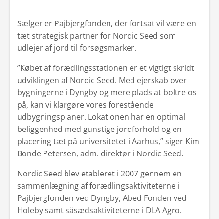
Den Gode Levering
Sælger er Pajbjergfonden, der fortsat vil være en
Find afdeling
tæt strategisk partner for Nordic Seed som
udlejer af jord til forsøgsmarker.
Produktspecialister
”Købet af forædlingsstationen er et vigtigt skridt i
Se Fødevarestyrelsens smiley-rapporter
udviklingen af Nordic Seed. Med ejerskab over
bygningerne i Dyngby og mere plads at boltre os
på, kan vi klargøre vores forestående
udbygningsplaner. Lokationen har en optimal
beliggenhed med gunstige jordforhold og en
placering tæt på universitetet i Aarhus,” siger Kim
Bonde Petersen, adm. direktør i Nordic Seed.
Nordic Seed blev etableret i 2007 gennem en
sammenlægning af forædlingsaktiviteterne i
Pajbjergfonden ved Dyngby, Abed Fonden ved
Holeby samt såsædsaktiviteterne i DLA Agro.