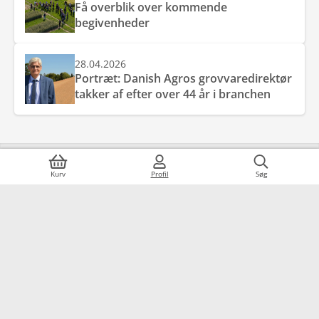
Få overblik over kommende
begivenheder
28.04.2026
Portræt: Danish Agros grovvaredirektør
takker af efter over 44 år i branchen
Kundeservice
Kurv
Profil
Søg
7215 8000
Om Danish Agro
Webshop