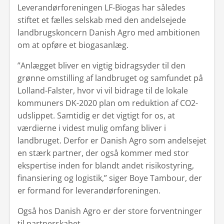
Leverandørforeningen LF-Biogas har således
Den Gode Levering
stiftet et fælles selskab med den andelsejede
landbrugskoncern Danish Agro med ambitionen
Find afdeling
om at opføre et biogasanlæg.
Produktspecialister
”Anlægget bliver en vigtig bidragsyder til den
Se Fødevarestyrelsens smiley-rapporter
grønne omstilling af landbruget og samfundet på
Lolland-Falster, hvor vi vil bidrage til de lokale
kommuners DK-2020 plan om reduktion af CO2-
udslippet. Samtidig er det vigtigt for os, at
værdierne i videst mulig omfang bliver i
landbruget. Derfor er Danish Agro som andelsejet
en stærk partner, der også kommer med stor
ekspertise inden for blandt andet risikostyring,
finansiering og logistik,” siger Boye Tambour, der
er formand for leverandørforeningen.
Også hos Danish Agro er der store forventninger
til partnerskabet.