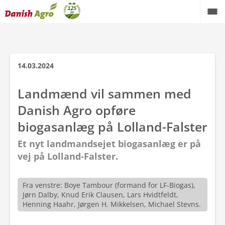
Tilbage
14.03.2024
Om Danish Agro
Landmænd vil sammen med
Presse
Danish Agro opføre
Danish Agro koncernen
biogasanlæg på Lolland-Falster
Et nyt landmandsejet biogasanlæg er på
Danish Agro a.m.b.a.
vej på Lolland-Falster.
Landmandsliv
Fra venstre: Boye Tambour (formand for LF-Biogas),
Bæredygtighed
Jørn Dalby, Knud Erik Clausen, Lars Hvidtfeldt,
Henning Haahr, Jørgen H. Mikkelsen, Michael Stevns.
Spørgsmål og svar