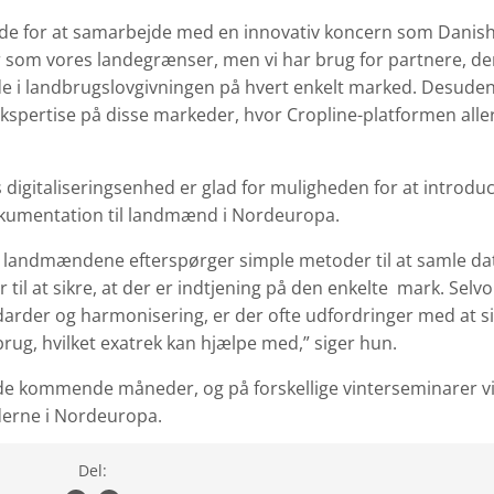
ade for at samarbejde med en innovativ koncern som Danish
r som vores landegrænser, men vi har brug for partnere, der
de i landbrugslovgivningen på hvert enkelt marked. Desuden
kspertise på disse markeder, hvor Cropline-platformen alle
s digitaliseringsenhed er glad for muligheden for at introdu
okumentation til landmænd i Nordeuropa.
 og landmændene efterspørger simple metoder til at samle da
il at sikre, at der er indtjening på den enkelte mark. Selv
darder og harmonisering, er der ofte udfordringer med at s
ug, hvilket exatrek kan hjælpe med,” siger hun.
af de kommende måneder, og på forskellige vinterseminarer vi
derne i Nordeuropa.
Del: