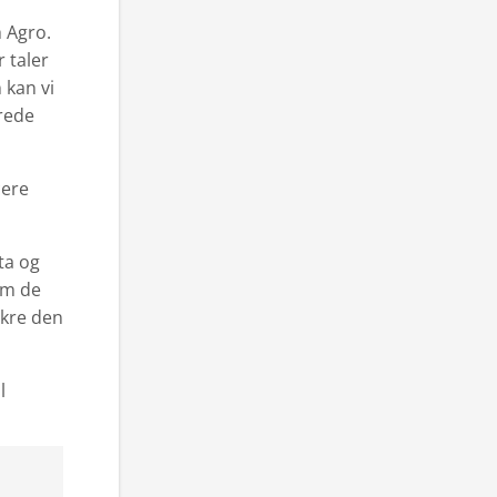
 Agro.
 taler
 kan vi
rede
cere
ta og
om de
ikre den
l