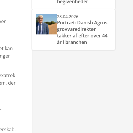
begivenheder
28.04.2026
ver
Portræt: Danish Agros
grovvaredirektør
takker af efter over 44
år i branchen
et kan
inger
 exatrek
em, der
r
nerskab.