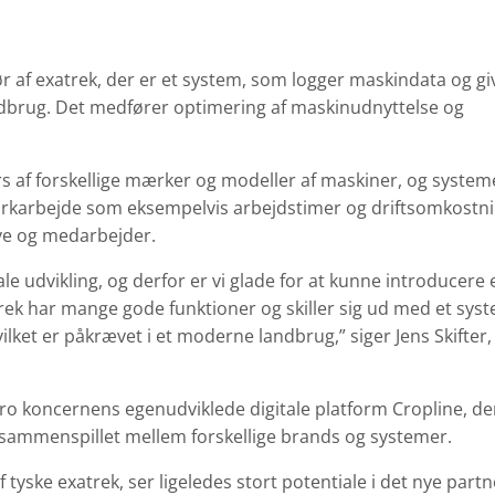
 af exatrek, der er et system, som logger maskindata og gi
dbrug. Det medfører optimering af maskinudnyttelse og
s af forskellige mærker og modeller af maskiner, og system
arkarbejde som eksempelvis arbejdstimer og driftsomkostn
ave og medarbejder.
ale udvikling, og derfor er vi glade for at kunne introducere
rek har mange gode funktioner og skiller sig ud med et syst
lket er påkrævet i et moderne landbrug,” siger Jens Skifter,
 Agro koncernens egenudviklede digitale platform Cropline, de
å sammenspillet mellem forskellige brands og systemer.
yske exatrek, ser ligeledes stort potentiale i det nye part