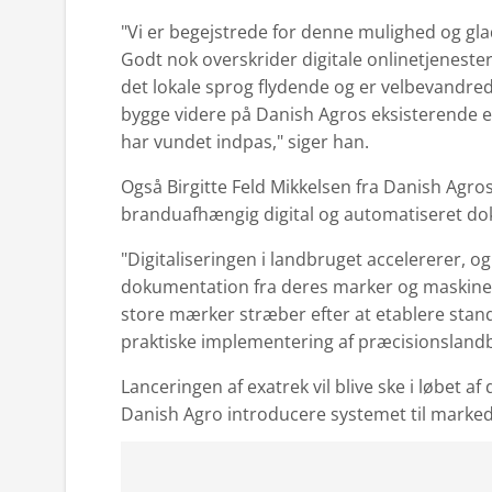
"Vi er begejstrede for denne mulighed og gl
Godt nok overskrider digitale onlinetjeneste
det lokale sprog flydende og er velbevandre
bygge videre på Danish Agros eksisterende e
har vundet indpas," siger han.
Også Birgitte Feld Mikkelsen fra Danish Agro
branduafhængig digital og automatiseret d
"Digitaliseringen i landbruget accelererer,
dokumentation fra deres marker og maskiner t
store mærker stræber efter at etablere stan
praktiske implementering af præcisionslandbr
Lanceringen af exatrek vil blive ske i løbet 
Danish Agro introducere systemet til marke