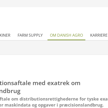
KINER
FARM SUPPLY
OM DANISH AGRO
KARRIERE
utionsaftale med exatrek om
andbrug
tale om distributionsrettighederne for tyske exa
r maskindata og opgaver i præcisionslandbrug.