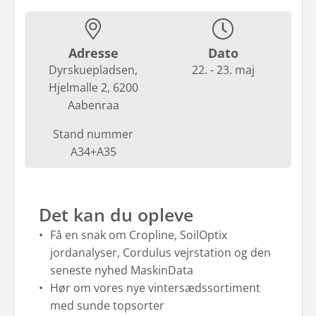
Den Gode Levering
Find afdeling
Adresse
Dato
Dyrskuepladsen,
22. - 23. maj
Produktspecialister
Hjelmalle 2, 6200
Se Fødevarestyrelsens smiley-rapporter
Aabenraa
Stand nummer
A34+A35
Det kan du opleve
Få en snak om Cropline, SoilOptix
jordanalyser, Cordulus vejrstation og den
seneste nyhed MaskinData
Hør om vores nye vintersædssortiment
med sunde topsorter