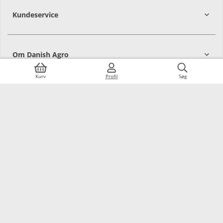
Kundeservice
7215 8000
Om Danish Agro
Kurv
Profil
Søg
Webshop
Mit Landbrug
Alle priser er i DKK ekskl. moms
Følg os på sociale medier