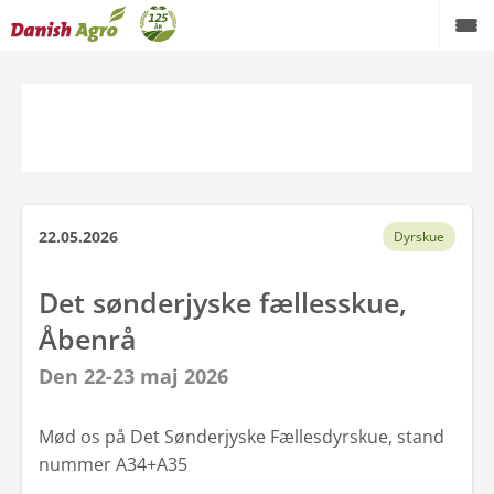
Tilbage
m Danish Agro
Presse
22.05.2026
Dyrskue
Danish Agro koncernen
Det sønderjyske fællesskue,
Danish Agro a.m.b.a.
Åbenrå
Landmandsliv
Den 22-23 maj 2026
Bæredygtighed
Mød os på Det Sønderjyske Fællesdyrskue, stand
nummer A34+A35
Spørgsmål og svar