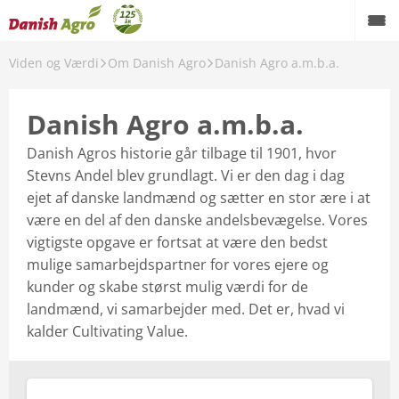
Viden og Værdi
Om Danish Agro
Danish Agro a.m.b.a.
Tilbage
Danish Agro a.m.b.a.
m Danish Agro
Danish Agros historie går tilbage til 1901, hvor
Stevns Andel blev grundlagt. Vi er den dag i dag
Presse
ejet af danske landmænd og sætter en stor ære i at
Danish Agro koncernen
være en del af den danske andelsbevægelse. Vores
vigtigste opgave er fortsat at være den bedst
Danish Agro a.m.b.a.
mulige samarbejdspartner for vores ejere og
kunder og skabe størst mulig værdi for de
Landmandsliv
landmænd, vi samarbejder med. Det er, hvad vi
kalder Cultivating Value.
Bæredygtighed
Spørgsmål og svar