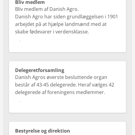
Bliv medlem
Den Gode Levering
Bliv medlem af Danish Agro.
Danish Agro har siden grundlæggelsen i 1901
Find afdeling
arbejdet på at hjælpe landmænd med at
skabe fødevarer i verdensklasse.
Produktspecialister
Læs mere her
Se Fødevarestyrelsens smiley-rapporter
Delegeretforsamling
Danish Agros øverste besluttende organ
består af 43-45 delegerede. Heraf vælges 42
delegerede af foreningens medlemmer.
Læs mere her
Bestyrelse og direktion