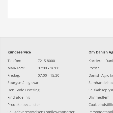
Kundeservice
Om Danish Ag
Telefon:
7215 8000
Karriere i Dan
Man-Tors:
07:00 - 16:00
Presse
Fredag:
07:00 - 15:30
Danish Agro 
Spørgsmål og svar
Samhandelsbe
Den Gode Levering
Selskabsoplys
Find afdeling
Bliv medlem
Produktspecialister
Cookieindstill
Se Fødevarestyrelsens smiley-rapporter
Persondatapoli