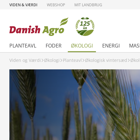
VIDEN & VÆRDI
WEBSHOP
MIT LANDBRUG
PLANTEAVL
FODER
ØKOLOGI
ENERGI
MAS
Viden og Værdi
Økologi
Planteavl
Økologisk vintersæd
Økol