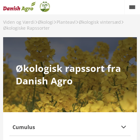
Viden og Værdi
Økologi
Planteavl
Økologisk vintersæd
Økologiske Rapssorter
Økologisk rapssort fra
Danish Agro
nt
Cumulus