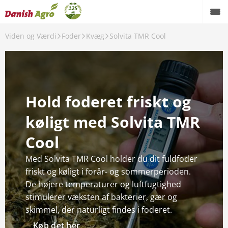
Viden og Værdi
Foder
Kvæg
Solvita TMR Cool
Tilbage
Foder
Hold foderet friskt og
Grise
køligt med Solvita TMR
Kvæg
Cool
Fjerkræ
Med Solvita TMR Cool holder du dit fuldfoder
Medicin
friskt og køligt i forår- og sommerperioden.
De højere temperaturer og luftfugtighed
SiloInsite
stimulerer væksten af bakterier, gær og
skimmel, der naturligt findes i foderet.
Spørgsmål og svar
Køb det her