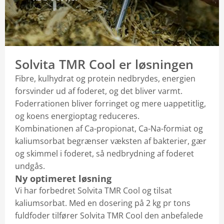
Den Gode Levering
Find afdeling
Produktspecialister
Solvita TMR Cool er løsningen
Se Fødevarestyrelsens smiley-rapporter
Fibre, kulhydrat og protein nedbrydes, energien
forsvinder ud af foderet, og det bliver varmt.
Foderrationen bliver forringet og mere uappetitlig,
og koens energioptag reduceres.
Kombinationen af Ca-propionat, Ca-Na-formiat og
kaliumsorbat begrænser væksten af bakterier, gær
og skimmel i foderet, så nedbrydning af foderet
undgås.
Ny optimeret løsning
Vi har forbedret Solvita TMR Cool og tilsat
kaliumsorbat. Med en dosering på 2 kg pr tons
fuldfoder tilfører Solvita TMR Cool den anbefalede