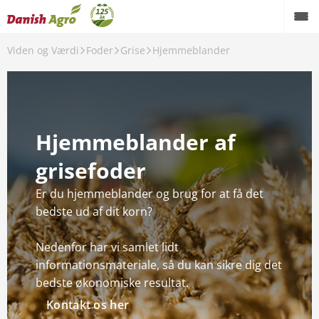
Viden og Værdi
Foder
Grise
Hjemmeblander
Tilbage
Foder
Hjemmeblander af
Grise
grisefoder
Kvæg
Er du hjemmeblander og brug for at få det
Fjerkræ
bedste ud af dit korn?
Medicin
Nedenfor har vi samlet lidt
informationsmateriale, så du kan sikre dig det
SiloInsite
bedste økonomiske resultat.
Kontakt os her
Spørgsmål og svar