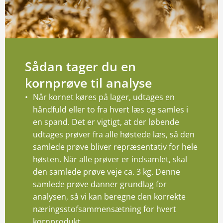
Den Gode Levering
Find afdeling
Produktspecialister
Sådan tager du en
Se Fødevarestyrelsens smiley-rapporter
kornprøve til analyse
Når kornet køres på lager, udtages en
håndfuld eller to fra hvert læs og samles i
en spand. Det er vigtigt, at der løbende
udtages prøver fra alle høstede læs, så den
samlede prøve bliver repræsentativ for hele
høsten. Når alle prøver er indsamlet, skal
den samlede prøve veje ca. 3 kg. Denne
samlede prøve danner grundlag for
analysen, så vi kan beregne den korrekte
næringsstofsammensætning for hvert
kornprodukt.