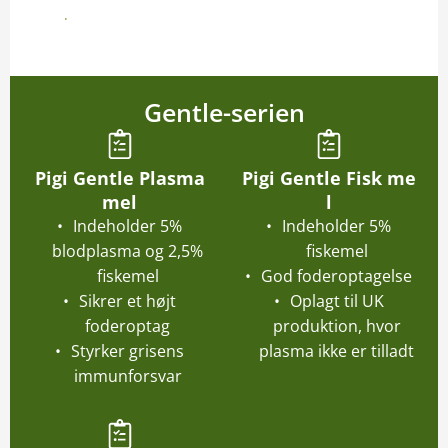
Kontakt os her
Gentle-serien
Pigi Gentle Plasma
Pigi Gentle Fisk me
mel
l
Indeholder 5%
Indeholder 5%
blodplasma og 2,5%
fiskemel
fiskemel
God foderoptagelse
Sikrer et højt
Oplagt til UK
foderoptag
produktion, hvor
Styrker grisens
plasma ikke er tilladt
immunforsvar