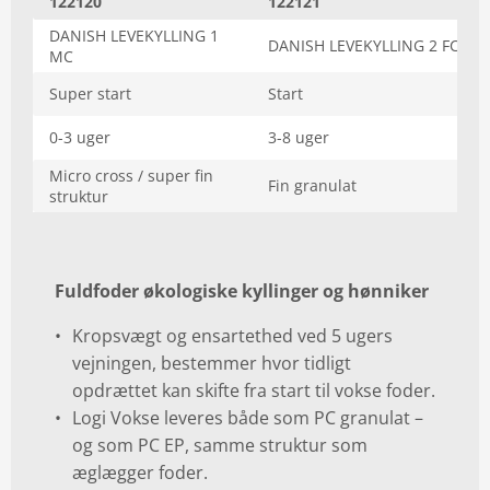
122120
122121
DANISH LEVEKYLLING 1
DANISH LEVEKYLLING 2 FC
MC
Super start
Start
0-3 uger
3-8 uger
Micro cross / super fin
Fin granulat
struktur
Fuldfoder økologiske kyllinger og hønniker
Kropsvægt og ensartethed ved 5 ugers
vejningen, bestemmer hvor tidligt
opdrættet kan skifte fra start til vokse foder.
Logi Vokse leveres både som PC granulat –
og som PC EP, samme struktur som
æglægger foder.