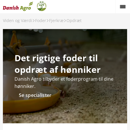
Viden og Værdi
Foder
Fjerkræ
Opdræt
Tilbage
Foder
Det rigtige foder til
Grise
opdræt af hønniker
Kvæg
Danish Agro tilbyder et foderprogram til dine
Fjerkræ
hønniker.
Se specialister
Medicin
SiloInsite
Spørgsmål og svar