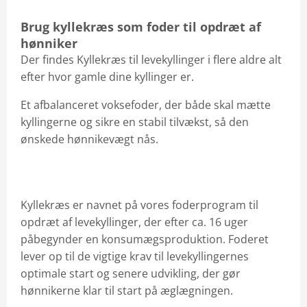
Den Gode Levering
Brug kyllekræs som foder til opdræt af
hønniker
Find afdeling
Der findes Kyllekræs til levekyllinger i flere aldre alt
Produktspecialister
efter hvor gamle dine kyllinger er.
Se Fødevarestyrelsens smiley-rapporter
Et afbalanceret voksefoder, der både skal mætte
kyllingerne og sikre en stabil tilvækst, så den
ønskede hønnikevægt nås.
Kyllekræs er navnet på vores foderprogram til
opdræt af levekyllinger, der efter ca. 16 uger
påbegynder en konsumægsproduktion. Foderet
lever op til de vigtige krav til levekyllingernes
optimale start og senere udvikling, der gør
hønnikerne klar til start på æglægningen.