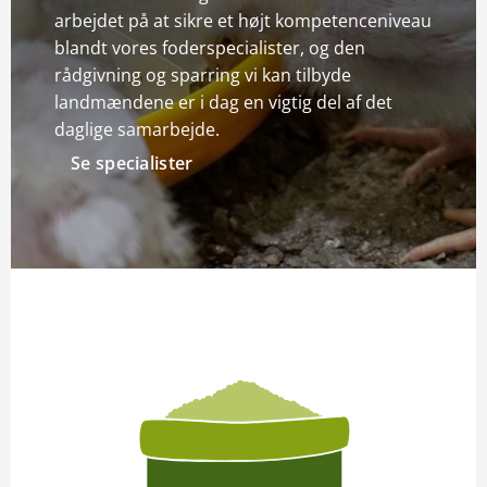
arbejdet på at sikre et højt kompetenceniveau
Kontakt
blandt vores foderspecialister, og den
rådgivning og sparring vi kan tilbyde
landmændene er i dag en vigtig del af det
Spørgsmål og svar
daglige samarbejde.
Den Gode Levering
Se specialister
Find afdeling
Produktspecialister
Se Fødevarestyrelsens smiley-rapporter