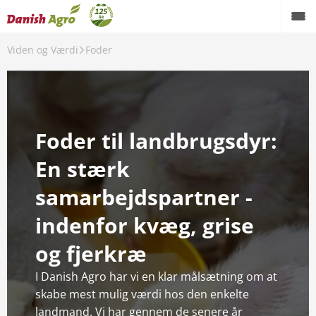
Viden og Værdi
Foder
Planteavl
Foder
Foder til landbrugsdyr:
Økologi
En stærk
Energi
samarbejdspartner -
Maskiner
indenfor kvæg, grise
Farm supply
og fjerkræ
I Danish Agro har vi en klar målsætning om at
Om Danish Agro
skabe mest mulig værdi hos den enkelte
Karriere
landmand. Vi har gennem de senere år